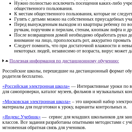
Нужно полностью исключить посещения каких-либо учрежд
общественного пользования.
К местам общественного пользования, которые не следует
Гулять с детьми можно на собственных приусадебных уч
Перед вынужденным выходом из квартиры ребенку по воз
ручкам, поручням и перилам, стенам, кнопкам лифта и др
После возвращения домой необходимо обработать руки д
внимание на лицо, прополоскать рот, аккуратно промыть 
Следует помнить, что при достаточной влажности и невыс
некоторых людей, независимо от возраста, вирус может д
Полезная информация по дистанционному обучению:
Российские школы, перешедшие на дистанционный формат обуч
родителя бесплатно.
«Российская электронная школа»
— Интерактивные уроки по все
для самопроверки, каталог музеев, фильмов и музыкальных кон
«Московская электронная школа»
– это широкий набор электро
материалы для подготовки к уроку, варианты контрольных и.
«Яндекс.Учебник»
— сервис для младших школьников для занят
классов. Все задания разработаны опытными методистами с учё
мгновенная обратная связь для учеников.