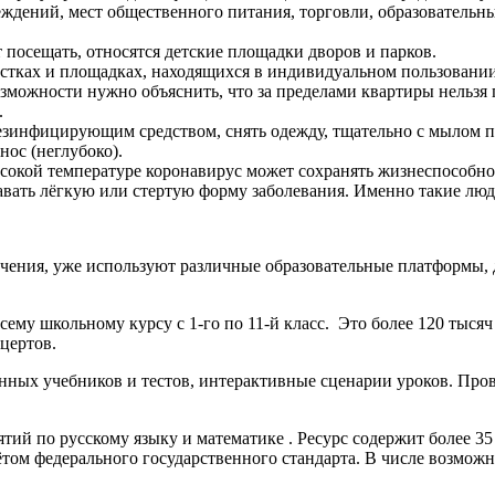
ений, мест общественного питания, торговли, образовательных
 посещать, относятся детские площадки дворов и парков.
астках и площадках, находящихся в индивидуальном пользовании
можности нужно объяснить, что за пределами квартиры нельзя п
.
езинфицирующим средством, снять одежду, тщательно с мылом п
нос (неглубоко).
окой температуре коронавирус может сохранять жизнеспособност
авать лёгкую или стертую форму заболевания. Именно такие люд
ения, уже используют различные образовательные платформы, до
му школьному курсу с 1-го по 11-й класс. Это более 120 тысяч 
цертов.
нных учебников и тестов, интерактивные сценарии уроков. Пров
ий по русскому языку и математике . Ресурс содержит более 35
том федерального государственного стандарта. В числе возможн