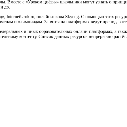
олы. Вместе с «Уроком цифры» школьники могут узнать о принц
и др.
, InternetUrok.ru, онлайн-школа Skyeng. С помощью этих ресур
аменам и олимпиадам. Занятия на платформах ведут преподава
еральных и иных образовательных онлайн-платформах, а также 
тельному контенту. Список данных ресурсов непрерывно растёт.