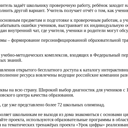
читель задаёт школьнику проверочную работу, ребёнок заходит на
лнить другой вариант. Учитель получает отчёт о том, как учени
основным предметам и подготовке к проверочным работам, а уч
батывать ошибки учеников, выстраивает их индивидуальную об
ан внутренний чат, где учителя, ученики и родители могут обсу
ммы – формирование персонифицированной образовательной трае
учебно-методических комплексов, входящих в Федеральный переч
ных знаний.
вления открытого бесплатного доступа к каталогу интерактивн
полнение ресурса вовлечены ведущие российские компании разно
квы на всю страну. Широкий выбор диагностик для учеников с 1
вского центра качества образования.
 где уже представлено более 72 школьных олимпиад.
ляет школьникам не выходя из дома знакомиться с основами ц
йте проекта, используются образовательные программы в облас
ия на тематических тренажёрах проекта «Урок цифры» реализова