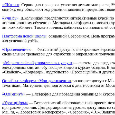
«ЯКласс»
. Сервис для проверки усвоения детьми материала, У
ошибку, ему объясняют ход решения задания и предлагают выпо
«Учи.ру»
. Школьникам предлагаются интерактивные курсы по 
дистанционному обучению. Методика платформы помогает отра
личном кабинете. Также в личных кабинетах пользователей созд
Платформа новой школы
, созданной Сбербанком. Цель програ
для успешной учёбы.
«Просвещение»
. — бесплатный доступ к электронным версиям 
специальные тренажёры для отработки и закрепления получен
«Маркетплейс образовательных услуг»
— система для предоста
электронным книгам, обучающим видео и курсам создана. В на
«Скайенг», «Кодвардс», издательство «Просвещение» и другие
Онлайн-платформа «Мои достижения»
расширяет доступ с Мос
тематикам. Материалы для подготовки к диагностикам от Моско
«Олимпиум»
— Платформа для проведения олимпиад и курсов,
«Урок цифры»
— Всероссийский образовательный проект позво
программирования. Для формирования уроков, доступных на са
Mail.ru, «Лаборатория Касперского», «Сбербанк», «1С». Занят