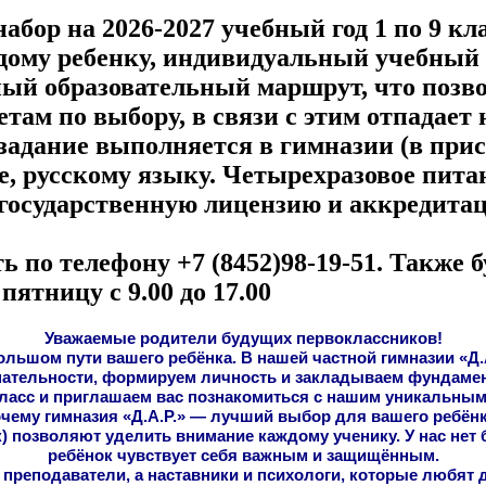
абор на 2026-2027 учебный год 1 по 9 кл
дому ребенку, индивидуальный учебный п
ный образовательный маршрут, что позв
там по выбору, в связи с этим отпадает 
задание выполняется в гимназии (в прис
, русскому языку. Четырехразовое пита
 государственную лицензию и аккредитац
 по телефону +7 (8452)98-19-51. Также б
пятницу с 9.00 до 17.00
Уважаемые родители будущих первоклассников!
ьшом пути вашего ребёнка. В нашей частной гимназии «Д.А.
нательности, формируем личность и закладываем фундамен
класс и приглашаем вас познакомиться с нашим уникальным
чему гимназия «Д.А.Р.» — лучший выбор для вашего ребён
) позволяют уделить внимание каждому ученику. У нас нет
ребёнок чувствует себя важным и защищённым.
 преподаватели, а наставники и психологи, которые любя