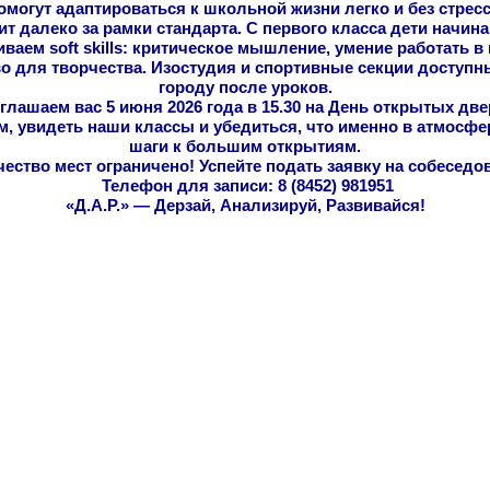
омогут адаптироваться к школьной жизни легко и без стресс
т далеко за рамки стандарта. С первого класса дети начина
аем soft skills: критическое мышление, умение работать в
во для творчества. Изостудия и спортивные секции доступн
городу после уроков.
глашаем вас 5 июня 2026 года в 15.30 на День открытых две
, увидеть наши классы и убедиться, что именно в атмосфе
шаги к большим открытиям.
ество мест ограничено! Успейте подать заявку на собеседо
Телефон для записи: 8 (8452) 981951
«Д.А.Р.» — Дерзай, Анализируй, Развивайся!