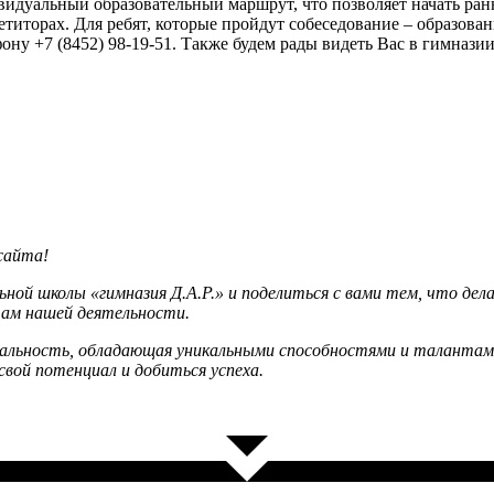
дивидуальный образовательный маршрут, что позволяет начать р
епетиторах. Для ребят, которые пройдут собеседование – образ
ну +7 (8452) 98-19-51. Также будем рады видеть Вас в гимназии 
сайта!
ой школы «гимназия Д.А.Р.» и поделиться с вами тем, что дела
ам нашей деятельности.
уальность, обладающая уникальными способностями и таланта
вой потенциал и добиться успеха.